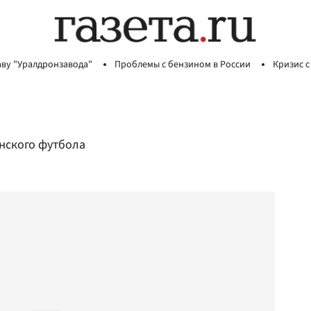
аву "Уралдронзавода"
Проблемы с бензином в России
Кризис с
нского футбола