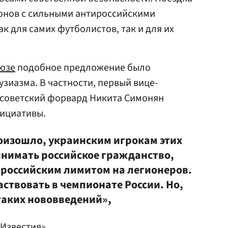
ионов с сильными антироссийскими
к для самих футболистов, так и для их
юзе
подобное предложение было
зиазма. В частности, первый вице-
 советский форвард Никита Симонян
нициативы.
роизошло, украинским игрокам этих
инимать российское гражданство,
с российским лимитом на легионеров.
аствовать в чемпионате России. Но,
таких нововведений»,
Известия».