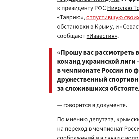
к президенту РФС
Николаю Т
«Таврию»,
отпустившую своих
обстановки в Крыму, и «Сева
сообщают
«Известия»
.
«Прошу вас рассмотреть 
команд украинской лиги 
в чемпионате России по ф
дружественный спортивн
за сложившихся обстояте
— говорится в документе.
По мнению депутата, крымски
на переход в чемпионат Росс
соображений и в связи с воп