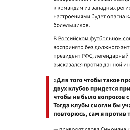
к командам из западных рег
настроениями будет опасна ка
болельщиков.
В
Российском футбольном со
воспринято без должного энту
президент РФС, легендарный
высказался против данной и
«Для того чтобы такое п
двух клубов придется пр
чтобы не было вопросов 
Тогда клубы смогли бы уч
повторюсь, сам я против 
— приводят слова
Симоняна
«