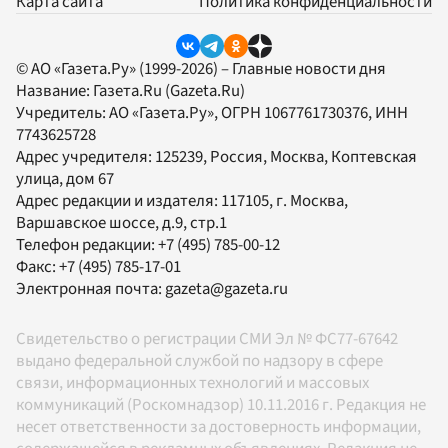
Карта сайта
Политика конфиденциальности
© АО «Газета.Ру» (1999-2026) – Главные новости дня
Название:
Газета.Ru
(Gazeta.Ru)
Учредитель:
АО «Газета.Ру»
, ОГРН 1067761730376, ИНН
7743625728
Адрес учредителя: 125239, Россия, Москва, Коптевская
улица, дом 67
Адрес редакции и издателя:
117105
, г.
Москва
,
Варшавское шоссе, д.9, стр.1
Телефон редакции:
+7 (495) 785-00-12
Факс:
+7 (495) 785-17-01
Электронная почта:
gazeta@gazeta.ru
Свидетельство о регистрации СМИ Эл № ФС77-67642
выдано федеральной службой по надзору в сфере
связи, информационных технологий и массовых
коммуникаций (Роскомнадзор) 10.11.2016 г. Редакция не
несет ответственности за достоверность информации,