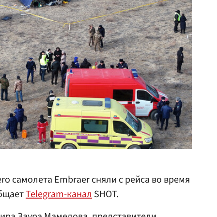
го самолета Embraer сняли с рейса во время
общает
Telegram-канал
SHOT.
ира Заура Мамедова, представители