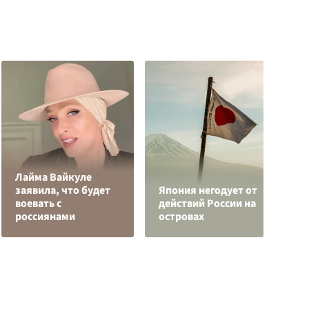
Лайма Вайкуле
заявила, что будет
Япония негодует от
воевать с
действий России на
Н
россиянами
островах
у