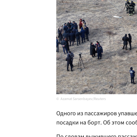
Azamat Sarsenbayev/Reuters
Одного из пассажиров упавше
посадки на борт. Об этом со
По словам выжившего пассаж