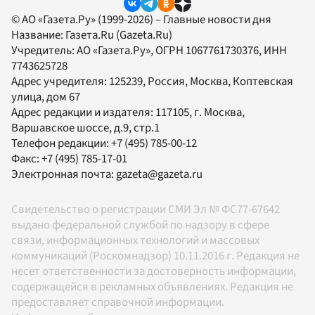
© АО «Газета.Ру» (1999-2026) – Главные новости дня
Название:
Газета.Ru
(Gazeta.Ru)
Учредитель:
АО «Газета.Ру»
, ОГРН 1067761730376, ИНН
7743625728
Адрес учредителя: 125239, Россия, Москва, Коптевская
улица, дом 67
Адрес редакции и издателя:
117105
, г.
Москва
,
Варшавское шоссе, д.9, стр.1
Телефон редакции:
+7 (495) 785-00-12
Факс:
+7 (495) 785-17-01
Электронная почта:
gazeta@gazeta.ru
Свидетельство о регистрации СМИ Эл № ФС77-67642
выдано федеральной службой по надзору в сфере
связи, информационных технологий и массовых
коммуникаций (Роскомнадзор) 10.11.2016 г. Редакция не
несет ответственности за достоверность информации,
содержащейся в рекламных объявлениях. Редакция не
предоставляет справочной информации.