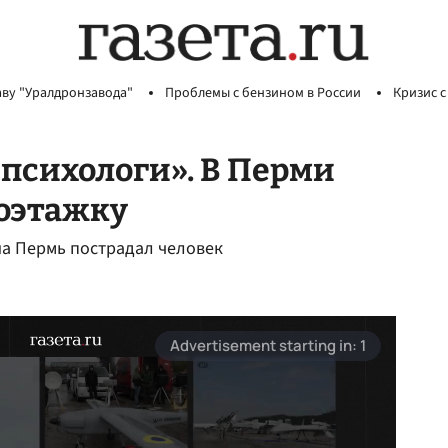
аву "Уралдронзавода"
Проблемы с бензином в России
Кризис с
психологи». В Перми
гоэтажку
на Пермь пострадал человек