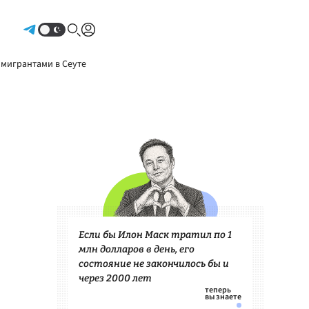
Авторизоваться
 мигрантами в Сеуте
Если бы Илон Маск тратил по 1
млн долларов в день, его
состояние не закончилось бы и
через 2000 лет