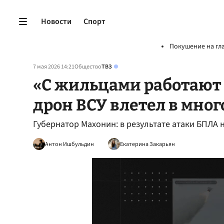
Новости
Спорт
Покушение на гл
7 мая 2026 14:21
Общество
ТВЗ
«С жильцами работают 
дрон ВСУ влетел в мно
Губернатор Махонин: в результате атаки БПЛА 
Антон Ишбульдин
Екатерина Закарьян