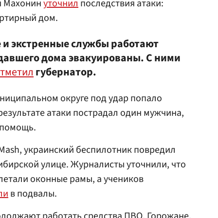
й Махонин
уточнил
последствия атаки:
ртирный дом.
 и экстренные службы работают
давшего дома эвакуированы. С ними
тметил
губернатор.
униципальном округе под удар попало
результате атаки пострадал один мужчина,
 помощь.
Mash, украинский беспилотник повредил
ибирской улице. Журналисты уточнили, что
летали оконные рамы, а учеников
ли
в подвалы.
одолжают работать средства ПВО. Горожане,