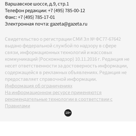
Варшавское шоссе, д.9, стр.1
Телефон редакции:
+7 (495) 785-00-12
Факс:
+7 (495) 785-17-01
Электронная почта:
gazeta@gazeta.ru
Свидетельство о регистрации СМИ Эл № ФС77-67642
выдано федеральной службой по надзору в сфере
связи, информационных технологий и массовых
коммуникаций (Роскомнадзор) 10.11.2016 г. Редакция не
несет ответственности за достоверность информации,
содержащейся в рекламных объявлениях. Редакция не
предоставляет справочной информации.
Информация об ограничениях
На информационном ресурсе применяются
рекомендательные технологии в соответствии с
Правилами
18+