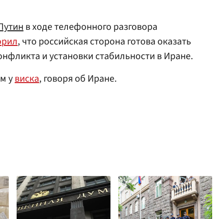
Путин
в ходе телефонного разговора
орил
, что российская сторона готова оказать
онфликта и установки стабильности в Иране.
ем у
виска
, говоря об Иране.