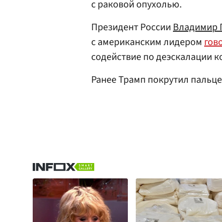
с раковой опухолью.
Президент России
Владимир 
с американским лидером
гов
содействие по деэскалации к
Ранее Трамп покрутил пальц