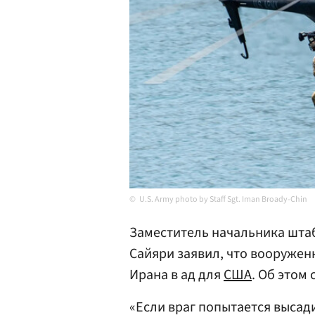
U.S. Army photo by Staff Sgt. Iman Broady-Chin
Заместитель начальника шт
Сайяри заявил, что вооружен
Ирана в ад для
США
. Об этом
«Если враг попытается высад