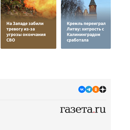
На Западе забили
Кремль переиграл
тревогу из-за
Литву: хитрость с
Е
угрозы окончания
Калининградом
м
СВО
сработала
д