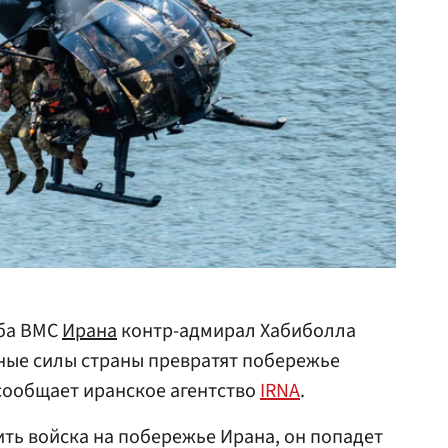
аба ВМС
Ирана
контр-адмирал Хабиболла
ные силы страны превратят побережье
 сообщает иранское агентство
IRNA
.
ить войска на побережье Ирана, он попадет