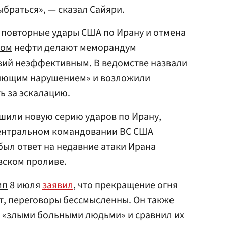
выбраться», — сказал Сайяри.
о повторные удары США по Ирану и отмена
ном
нефти делают меморандум
вий неэффективным. В ведомстве назвали
ющим нарушением» и возложили
ь за эскалацию.
шили новую серию ударов по Ирану,
Центральном командовании ВС США
был ответ на недавние атаки Ирана
зском проливе.
мп
8 июля
заявил
, что прекращение огня
т, переговоры бессмысленны. Он также
о «злыми больными людьми» и сравнил их