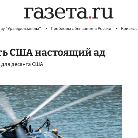
аву "Уралдронзавода"
Проблемы с бензином в России
Кризис с
ть США настоящий ад
 для десанта США