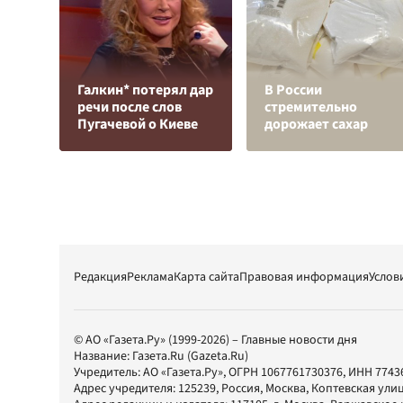
Галкин* потерял дар
В России
речи после слов
стремительно
Пугачевой о Киеве
дорожает сахар
Редакция
Реклама
Карта сайта
Правовая информация
Услов
© АО «Газета.Ру» (1999-2026) – Главные новости дня
Название:
Газета.Ru
(Gazeta.Ru)
Учредитель:
АО «Газета.Ру»
, ОГРН 1067761730376, ИНН 7743
Адрес учредителя: 125239, Россия, Москва, Коптевская улиц