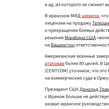
в ад, из которого не сможет 
В иранском МИД
заявили
, чт
лицензии на продажу
Тегера
о прекращении боевых дейст
решение
Минфина США
«вопи
на
Вашингтон
ответственност
Американские военные завер
атаковав
более 80 целей. В 
(CENTCOM) уточнили, что это 
на коммерческие суда в Орму
Президент США
Дональд Тра
с Ираном больше не действуе
назвал иранское руководств