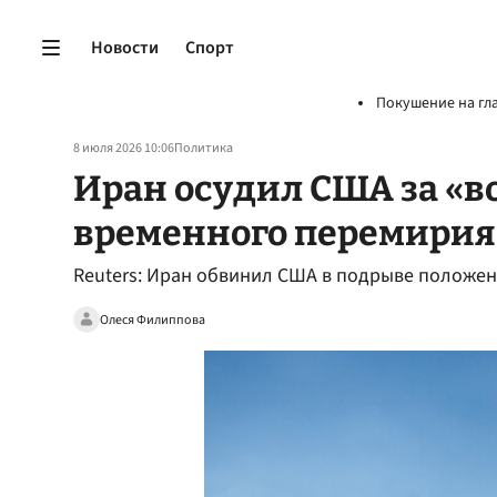
Новости
Спорт
Покушение на гл
8 июля 2026 10:06
Политика
Иран осудил США за «
временного перемирия
Reuters: Иран обвинил США в подрыве положе
Олеся Филиппова