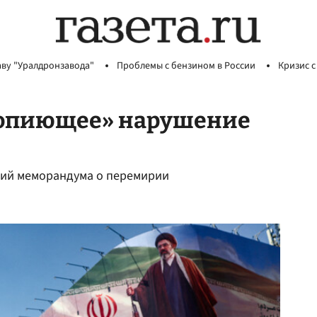
аву "Уралдронзавода"
Проблемы с бензином в России
Кризис с
вопиющее» нарушение
ний меморандума о перемирии