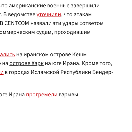
 что американские военные завершили
. В ведомстве
уточнили
, что атакам
 В CENTCOM назвали эти удары «ответом
 коммерческим судам, проходившим
ались
на иранском острове Кешм
е на
острове Харк
на юге Ирана. Кроме того,
ли
в городах Исламской Республики Бендер-
юге Ирана
прогремели
взрывы.