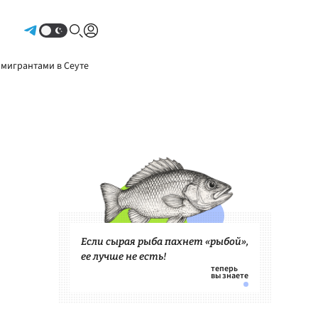
Авторизоваться
 мигрантами в Сеуте
Если сырая рыба пахнет «рыбой»,
ее лучше не есть!