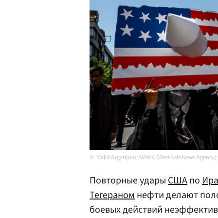
Majid Asgaripour/WANA (West Asia News Agency) 
Повторные удары
США
по
Ир
Тегераном
нефти делают пол
боевых действий неэффектив