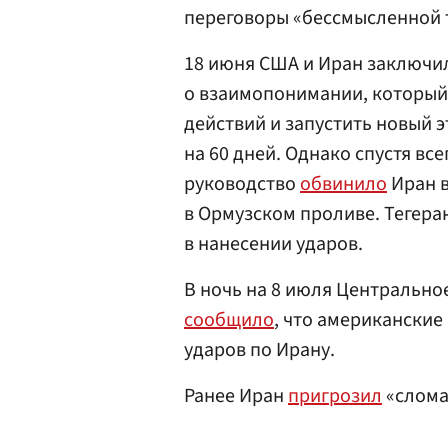
переговоры «бессмысленной 
18 июня США и Иран заключ
о взаимопонимании, который
действий и запустить новый 
на 60 дней. Однако спустя вс
руководство
обвинило
Иран 
в Ормузском проливе. Тегера
в нанесении ударов.
В ночь на 8 июля Центральн
сообщило
, что американски
ударов по Ирану.
Ранее Иран
пригрозил
«слома