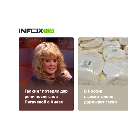
Галкин* потерял дар
В России
речи после слов
стремительно
Пугачевой о Киеве
дорожает сахар