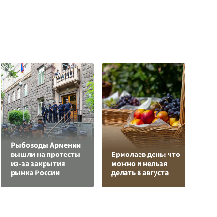
Рыбоводы Армении
Л
вышли на протесты
Ермолаев день: что
з
из-за закрытия
можно и нельзя
в
рынка России
делать 8 августа
р