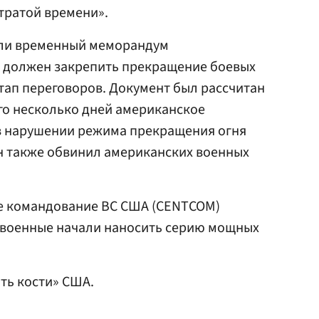
тратой времени».
или временный меморандум
 должен закрепить прекращение боевых
этап переговоров. Документ был рассчитан
его несколько дней американское
в нарушении режима прекращения огня
н также обвинил американских военных
ое командование ВС США (CENTCOM)
е военные начали наносить серию мощных
ть кости» США.