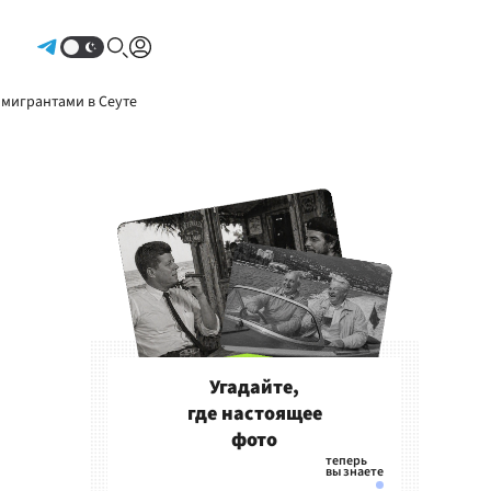
Авторизоваться
 мигрантами в Сеуте
Угадайте,
где настоящее
фото