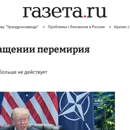
аву "Уралдронзавода"
Проблемы с бензином в России
Кризис с
ращении перемирия
больше не действует