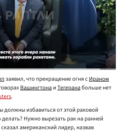
мп
заявил, что прекращение огня с
Ираном
еговорах
Вашингтона
и
Тегерана
больше нет
uters
.
мы должны избавиться от этой раковой
но делать? Нужно вырезать рак на ранней
— сказал американский лидер, назвав