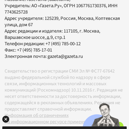
Учредитель:
АО «Газета.Ру»
, ОГРН 1067761730376, ИНН
7743625728
Адрес учредителя: 125239, Россия, Москва, Коптевская
улица, дом 67
Адрес редакции и издателя:
117105
, г.
Москва
,
Варшавское шоссе, д.9, стр.1
Телефон редакции:
+7 (495) 785-00-12
Факс:
+7 (495) 785-17-01
Электронная почта:
gazeta@gazeta.ru
Свидетельство о регистрации СМИ Эл № ФС77-67642
выдано федеральной службой по надзору в сфере
связи, информационных технологий и массовых
коммуникаций (Роскомнадзор) 10.11.2016 г. Редакция не
несет ответственности за достоверность информации,
содержащейся в рекламных объявлениях. Редакция не
предоставляет справочной информации.
Информация об ограничениях
На информационном ресурсе применяются
рекомендательные технологии в соответствии с