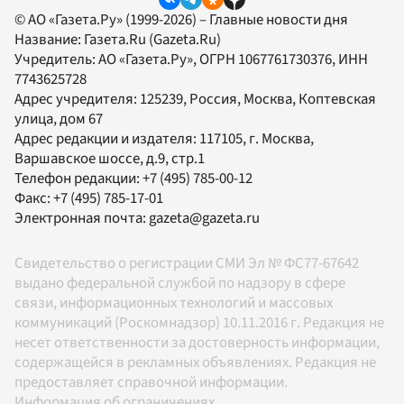
© АО «Газета.Ру» (1999-2026) – Главные новости дня
Название:
Газета.Ru
(Gazeta.Ru)
Учредитель:
АО «Газета.Ру»
, ОГРН 1067761730376, ИНН
7743625728
Адрес учредителя: 125239, Россия, Москва, Коптевская
улица, дом 67
Адрес редакции и издателя:
117105
, г.
Москва
,
Варшавское шоссе, д.9, стр.1
Телефон редакции:
+7 (495) 785-00-12
Факс:
+7 (495) 785-17-01
Электронная почта:
gazeta@gazeta.ru
Свидетельство о регистрации СМИ Эл № ФС77-67642
выдано федеральной службой по надзору в сфере
связи, информационных технологий и массовых
коммуникаций (Роскомнадзор) 10.11.2016 г. Редакция не
несет ответственности за достоверность информации,
содержащейся в рекламных объявлениях. Редакция не
предоставляет справочной информации.
Информация об ограничениях