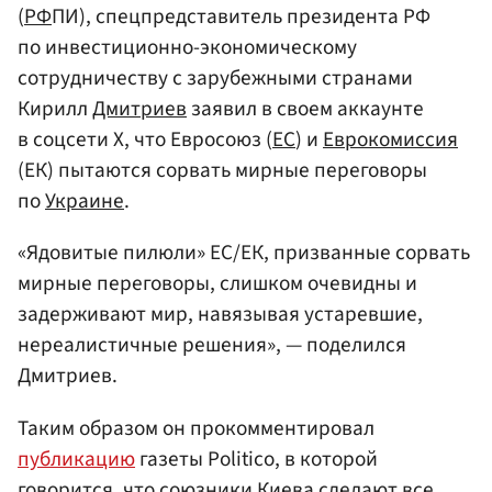
(
РФ
ПИ), спецпредставитель президента РФ
по инвестиционно-экономическому
сотрудничеству с зарубежными странами
Кирилл
Дмитриев
заявил в своем аккаунте
в соцсети X, что Евросоюз (
ЕС
) и
Еврокомиссия
(ЕК) пытаются сорвать мирные переговоры
по
Украине
.
«Ядовитые пилюли» ЕС/ЕК, призванные сорвать
мирные переговоры, слишком очевидны и
задерживают мир, навязывая устаревшие,
нереалистичные решения», — поделился
Дмитриев.
Таким образом он прокомментировал
публикацию
газеты Politico, в которой
говорится, что союзники
Киева
сделают все