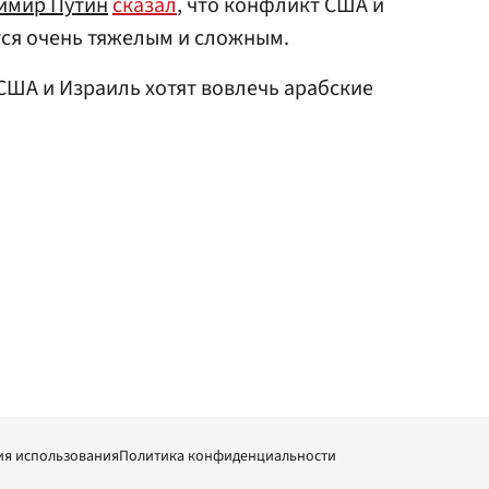
имир Путин
сказал
, что конфликт США и
тся очень тяжелым и сложным.
 США и Израиль хотят вовлечь арабские
ия использования
Политика конфиденциальности