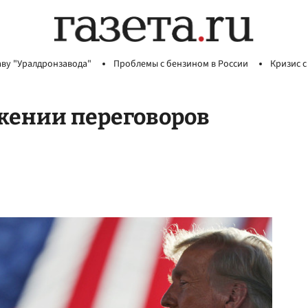
аву "Уралдронзавода"
Проблемы с бензином в России
Кризис с
жении переговоров