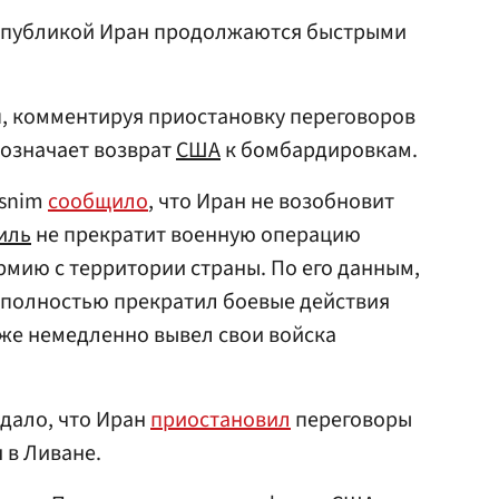
спубликой Иран продолжаются быстрыми
мп, комментируя приостановку переговоров
е означает возврат
США
к бомбардировкам.
asnim
сообщило
, что Иран не возобновит
иль
не прекратит военную операцию
рмию с территории страны. По его данным,
 полностью прекратил боевые действия
акже немедленно вывел свои войска
едало, что Иран
приостановил
переговоры
 в Ливане.