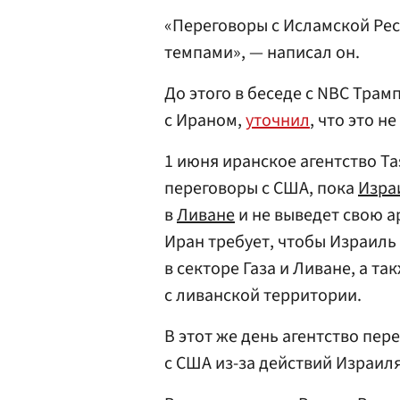
«Переговоры с Исламской Ре
темпами», — написал он.
До этого в беседе с NBC Тра
с Ираном,
уточнил
, что это н
1 июня иранское агентство T
переговоры с США, пока
Изра
в
Ливане
и не выведет свою а
Иран требует, чтобы Израиль
в секторе Газа и Ливане, а т
с ливанской территории.
В этот же день агентство пер
с США из-за действий Израиля