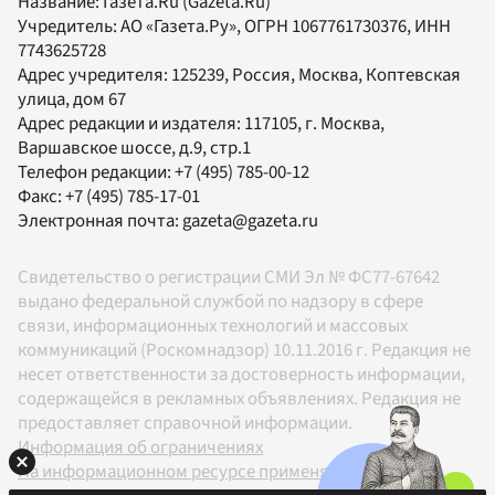
Название:
Газета.Ru
(Gazeta.Ru)
Учредитель:
АО «Газета.Ру»
, ОГРН 1067761730376, ИНН
7743625728
Адрес учредителя: 125239, Россия, Москва, Коптевская
улица, дом 67
Адрес редакции и издателя:
117105
, г.
Москва
,
Варшавское шоссе, д.9, стр.1
Телефон редакции:
+7 (495) 785-00-12
Факс:
+7 (495) 785-17-01
Электронная почта:
gazeta@gazeta.ru
Свидетельство о регистрации СМИ Эл № ФС77-67642
выдано федеральной службой по надзору в сфере
связи, информационных технологий и массовых
коммуникаций (Роскомнадзор) 10.11.2016 г. Редакция не
несет ответственности за достоверность информации,
содержащейся в рекламных объявлениях. Редакция не
предоставляет справочной информации.
Информация об ограничениях
На информационном ресурсе применяются