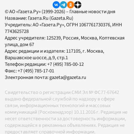
© АО «Газета.Ру» (1999-2026) – Главные новости дня
Название:
Газета.Ru
(Gazeta.Ru)
Учредитель:
АО «Газета.Ру»
, ОГРН 1067761730376, ИНН
7743625728
Адрес учредителя: 125239, Россия, Москва, Коптевская
улица, дом 67
Адрес редакции и издателя:
117105
, г.
Москва
,
Варшавское шоссе, д.9, стр.1
Телефон редакции:
+7 (495) 785-00-12
Факс:
+7 (495) 785-17-01
Электронная почта:
gazeta@gazeta.ru
Свидетельство о регистрации СМИ Эл № ФС77-67642
выдано федеральной службой по надзору в сфере
связи, информационных технологий и массовых
коммуникаций (Роскомнадзор) 10.11.2016 г. Редакция не
несет ответственности за достоверность информации,
содержащейся в рекламных объявлениях. Редакция не
предоставляет справочной информации.