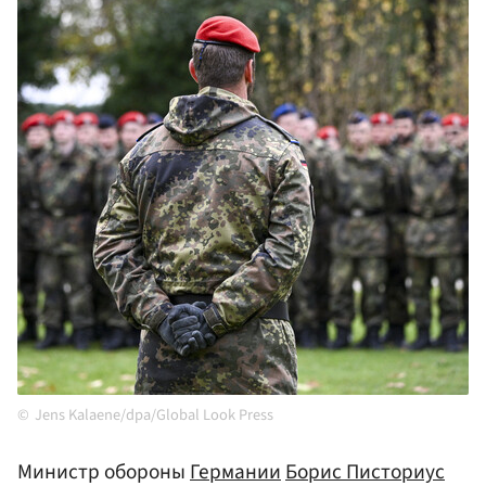
Jens Kalaene/dpa/Global Look Press
Министр обороны
Германии
Борис Писториус