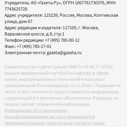
Учредитель:
АО «Газета.Ру»
, ОГРН 1067761730376, ИНН
7743625728
Адрес учредителя: 125239, Россия, Москва, Коптевская
улица, дом 67
Адрес редакции и издателя:
117105
, г.
Москва
,
Варшавское шоссе, д.9, стр.1
Телефон редакции:
+7 (495) 785-00-12
Факс:
+7 (495) 785-17-01
Электронная почта:
gazeta@gazeta.ru
Свидетельство о регистрации СМИ Эл № ФС77-67642
выдано федеральной службой по надзору в сфере
связи, информационных технологий и массовых
коммуникаций (Роскомнадзор) 10.11.2016 г. Редакция не
несет ответственности за достоверность информации,
содержащейся в рекламных объявлениях. Редакция не
предоставляет справочной информации.
Информация об ограничениях
На информационном ресурсе применяются
рекомендательные технологии в соответствии с