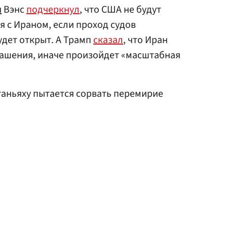
и
Вэнс
подчеркнул
, что США не будут
 с Ираном, если проход судов
удет открыт. А Трамп
сказал
, что Иран
ашения, иначе произойдет «масштабная
етаньяху пытается сорвать перемирие