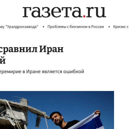
аву "Уралдронзавода"
Проблемы с бензином в России
Кризис с
сравнил Иран
ей
еремирие в Иране является ошибкой