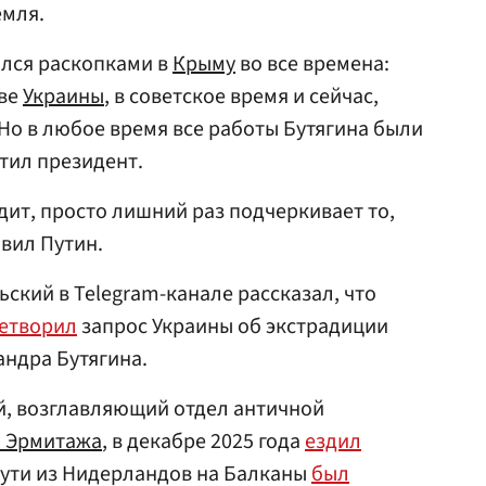
емля.
ался раскопками в
Крыму
во все времена:
аве
Украины
, в советское время и сейчас,
 Но в любое время все работы Бутягина были
тил президент.
одит, просто лишний раз подчеркивает то,
авил Путин.
ский в Telegram-канале рассказал, что
етворил
запрос Украины об экстрадиции
андра Бутягина.
й, возглавляющий отдел античной
о Эрмитажа
, в декабре 2025 года
ездил
 пути из Нидерландов на Балканы
был