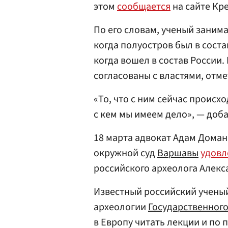
этом
сообщается
на сайте Кр
По его словам, ученый заним
когда полуостров был в сост
когда вошел в состав России.
согласованы с властями, отме
«То, что с ним сейчас происх
с кем мы имеем дело», — доб
18 марта адвокат Адам Домань
окружной суд
Варшавы
удовл
российского археолога Алекс
Известный российский учены
археологии
Государственног
в Европу читать лекции и по