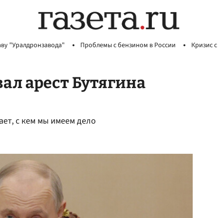
аву "Уралдронзавода"
Проблемы с бензином в России
Кризис с
ал арест Бутягина
ает, с кем мы имеем дело