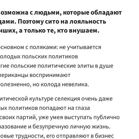
возможна с людьми, которые обладают
ами. Поэтому сито на лояльность
чших, а только те, кто внушаем.
основном с поляками: не учитывается
олодых польских политиков
огие польские политические элиты в душе
Американцы воспринимают
олезненно, но колода невелика.
литической культуре селекция очень даже
ых политиков попадают на глаза
воих партий, уже умея выступать публично
разование и безупречную личную жизнь.
овые трудности, его отправляют в бизнес