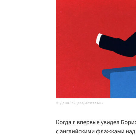
Даша Зайцева/«Газета.Ru»
Когда я впервые увидел Борис
с английскими флажками над 