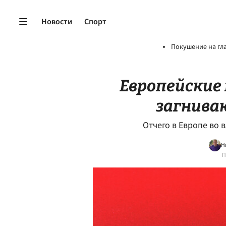
Новости
Спорт
Покушение на гл
Европейские
загнива
Отчего в Европе во 
Н
П