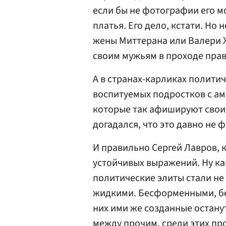
если бы не фотографии его м
платья. Его дело, кстати. Но 
жены Миттерана или Валери 
своим мужьям в проходе прав
А в странах-карликах полити
воспитуемых подростков с а
которые так афишируют свои
догадался, что это давно не 
И правильно Сергей Лавров, 
устойчивых выражений. Ну как
политические элиты стали не
жидкими. Бесформенными, бе
них ими же созданные остану
между прочим, среди этих п