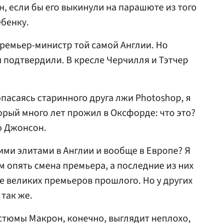
н, если бы его выкинули на парашюте из того
ебенку.
премьер-министр той самой Англии. Но
 подтвердили. В кресле Черчилля и Тэтчер
 опасаясь старинного друга лжи Photoshop, я
орый много лет прожил в Оксфорде: что это?
о Джонсон.
ими элитами в Англии и вообще в Европе? Я
ам опять смена премьера, а последние из них
е великих премьеров прошлого. Но у других
 так же.
стюмы Макрон, конечно, выглядит неплохо,