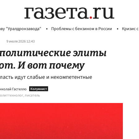
аву "Уралдронзавода"
Проблемы с бензином в России
Кризис с
9 июля 2026 12:43
 политические элиты
ют. И вот почему
власть идут слабые и некомпетентные
иколай Гастелло
олиттехнолог, писатель