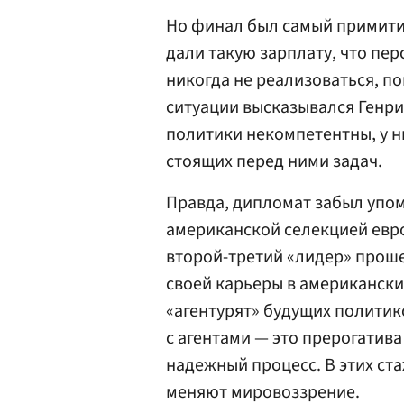
Но финал был самый примитив
дали такую зарплату, что пе
никогда не реализоваться, п
ситуации высказывался Генр
политики некомпетентны, у н
стоящих перед ними задач.
Правда, дипломат забыл упом
американской селекцией евро
второй-третий «лидер» проше
своей карьеры в американский
«агентурят» будущих политико
с агентами — это прерогатива
надежный процесс. В этих ст
меняют мировоззрение.