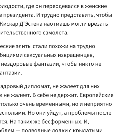
олодости, где он переодевался в женские
не президента. И трудно представить, чтобы
Жискар Д'Эстена наотмашь могли врезать
ительственного самолета.
ческие элиты стали похожи на трудно
мбициями сексуальных извращенцев,
 нездоровые фантазии, чтобы никто не
фантазии.
кадровый дипломат, не жалеет для них
 не жалеет. В себе не держит. Европейские
 только очень временными, но и неприятно
сполыми. Но они уйдут, а проблемы после
тся. На таких же бесформенных. И,
роблем — подводные лодки с крылатыми