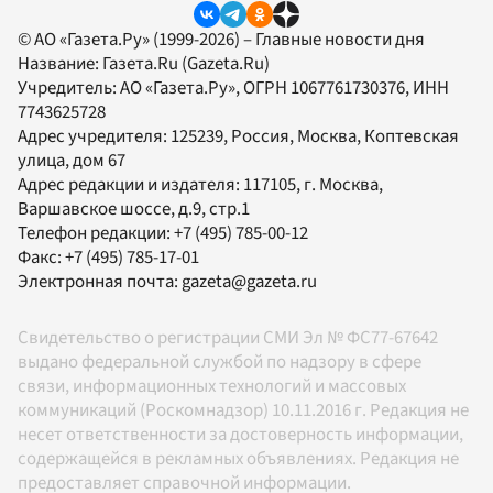
© АО «Газета.Ру» (1999-2026) – Главные новости дня
Название:
Газета.Ru
(Gazeta.Ru)
Учредитель:
АО «Газета.Ру»
, ОГРН 1067761730376, ИНН
7743625728
Адрес учредителя: 125239, Россия, Москва, Коптевская
улица, дом 67
Адрес редакции и издателя:
117105
, г.
Москва
,
Варшавское шоссе, д.9, стр.1
Телефон редакции:
+7 (495) 785-00-12
Факс:
+7 (495) 785-17-01
Электронная почта:
gazeta@gazeta.ru
Свидетельство о регистрации СМИ Эл № ФС77-67642
выдано федеральной службой по надзору в сфере
связи, информационных технологий и массовых
коммуникаций (Роскомнадзор) 10.11.2016 г. Редакция не
несет ответственности за достоверность информации,
содержащейся в рекламных объявлениях. Редакция не
предоставляет справочной информации.