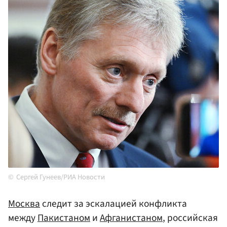
Сергей Гунеев/РИА Новости
Москва
следит за эскалацией конфликта
между
Пакистаном
и
Афганистаном
, российская