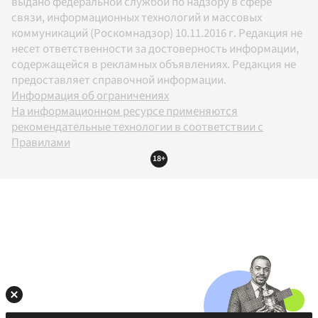
выдано федеральной службой по надзору в сфере
связи, информационных технологий и массовых
коммуникаций (Роскомнадзор) 10.11.2016 г. Редакция не
несет ответственности за достоверность информации,
содержащейся в рекламных объявлениях. Редакция не
предоставляет справочной информации.
Информация об ограничениях
На информационном ресурсе применяются
рекомендательные технологии в соответствии с
Правилами
18+