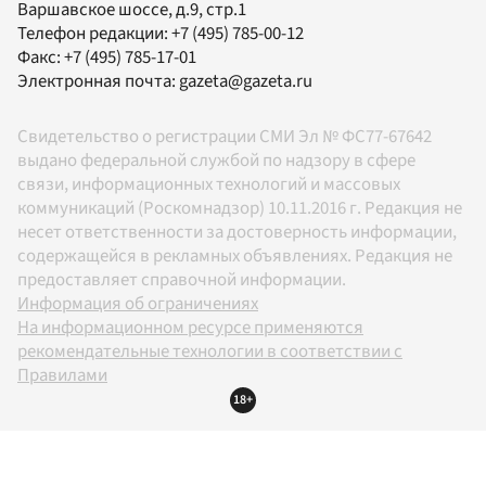
Варшавское шоссе, д.9, стр.1
Телефон редакции:
+7 (495) 785-00-12
Факс:
+7 (495) 785-17-01
Электронная почта:
gazeta@gazeta.ru
Свидетельство о регистрации СМИ Эл № ФС77-67642
выдано федеральной службой по надзору в сфере
связи, информационных технологий и массовых
коммуникаций (Роскомнадзор) 10.11.2016 г. Редакция не
несет ответственности за достоверность информации,
содержащейся в рекламных объявлениях. Редакция не
предоставляет справочной информации.
Информация об ограничениях
На информационном ресурсе применяются
рекомендательные технологии в соответствии с
Правилами
18+