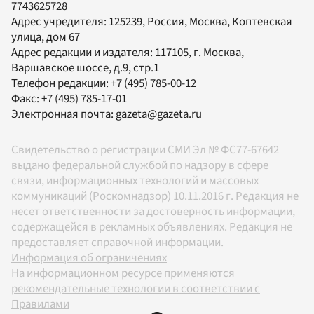
7743625728
Адрес учредителя: 125239, Россия, Москва, Коптевская
улица, дом 67
Адрес редакции и издателя:
117105
, г.
Москва
,
Варшавское шоссе, д.9, стр.1
Телефон редакции:
+7 (495) 785-00-12
Факс:
+7 (495) 785-17-01
Электронная почта:
gazeta@gazeta.ru
Свидетельство о регистрации СМИ Эл № ФС77-67642
выдано федеральной службой по надзору в сфере
связи, информационных технологий и массовых
коммуникаций (Роскомнадзор) 10.11.2016 г. Редакция не
несет ответственности за достоверность информации,
содержащейся в рекламных объявлениях. Редакция не
предоставляет справочной информации.
Информация об ограничениях
На информационном ресурсе применяются
рекомендательные технологии в соответствии с
Правилами