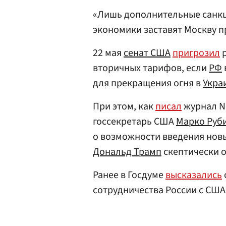
«Лишь дополнительные санкц
экономики заставят Москву п
22 мая
сенат
США
пригрозил
р
вторичных тарифов, если
РФ
для прекращения огня в
Укра
При этом, как
писал
журнал Ne
госсекретарь США
Марко Руб
о возможности введения новы
Дональд Трамп
скептически о
Ранее в Госдуме
высказались
сотрудничества России с США