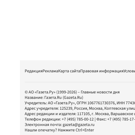
Редакция
Реклама
Карта сайта
Правовая информация
Услов
© АО «Газета.Ру» (1999-2026) – Главные новости дня
Название:
Газета.Ru
(Gazeta.Ru)
Учредитель:
АО «Газета.Ру»
, ОГРН 1067761730376, ИНН 7743
Адрес учредителя: 125239, Россия, Москва, Коптевская улиц
Адрес редакции и издателя:
117105
, г.
Москва
,
Варшавское шо
Телефон редакции:
+7 (495) 785-00-12
| Факс:
+7 (495) 785-17
Электронная почта:
gazeta@gazeta.ru
Нашли опечатку? Нажмите Ctrl+Enter