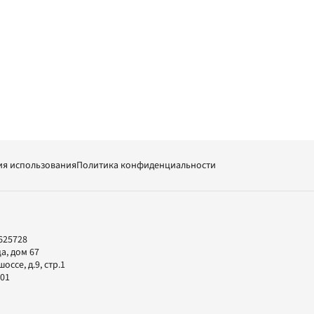
ия использования
Политика конфиденциальности
625728
а, дом 67
ссе, д.9, стр.1
-01