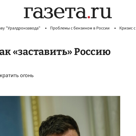
аву "Уралдронзавода"
Проблемы с бензином в России
Кризис с
ак «заставить» Россию
кратить огонь