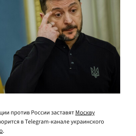
ции против России заставят
Москву
ворится в Telegram-канале украинского
о
.