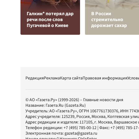
Галкин* потерял дар
В России
речи после слов
стремительно
Пугачевой о Киеве
дорожает сахар
Редакция
Реклама
Карта сайта
Правовая информация
Услов
© АО «Газета.Ру» (1999-2026) – Главные новости дня
Название:
Газета.Ru
(Gazeta.Ru)
Учредитель:
АО «Газета.Ру»
, ОГРН 1067761730376, ИНН 7743
Адрес учредителя: 125239, Россия, Москва, Коптевская улиц
Адрес редакции и издателя:
117105
, г.
Москва
,
Варшавское шо
Телефон редакции:
+7 (495) 785-00-12
| Факс:
+7 (495) 785-17
Электронная почта:
gazeta@gazeta.ru