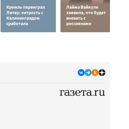
Кремль переиграл
Лайма Вайкуле
Д
Литву: хитрость с
заявила, что будет
к
Калининградом
воевать с
у
сработала
россиянами
Ц