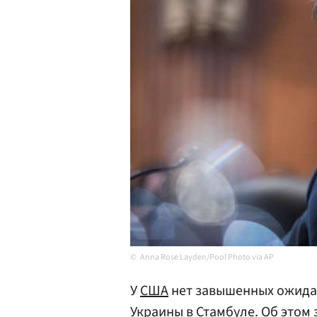
Anna Rose Layden/Pool Photo via AP
У
США
нет завышенных ожидан
Украины
в
Стамбуле
. Об этом