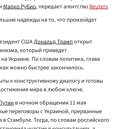
ки
Марко Рубио
, передает агентство
Reuters
.
большие надежды на то, что произойдет
президент США
Дональд Трамп
открыт
анизма, который приведет
на Украине. По словам политика, глава
е как можно быстрее закончилось.
ыты к конструктивному диалогу и готовы
достижения мира в любом ключе.
Путин
в ночном обращении 11 мая
ые переговоры с Украиной, прерванные
а в Стамбуле. Тогда, по словам российского
становила участие в консультациях, а