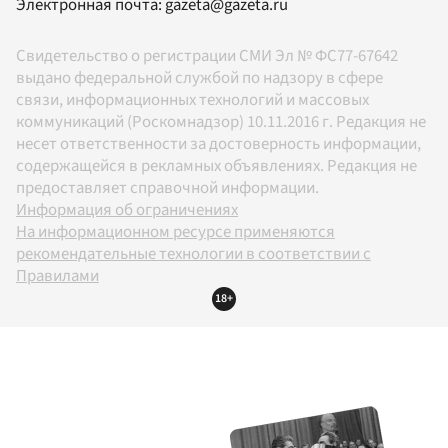
Электронная почта:
gazeta@gazeta.ru
Свидетельство о регистрации СМИ Эл № ФС77-67642
выдано федеральной службой по надзору в сфере
связи, информационных технологий и массовых
коммуникаций (Роскомнадзор) 10.11.2016 г. Редакция не
несет ответственности за достоверность информации,
содержащейся в рекламных объявлениях. Редакция не
предоставляет справочной информации.
Информация об ограничениях
На информационном ресурсе применяются
рекомендательные технологии в соответствии с
Правилами
18+