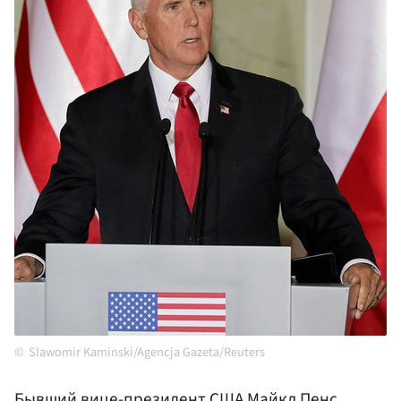
Slawomir Kaminski/Agencja Gazeta/Reuters
Бывший вице-президент
США
Майкл
Пенс