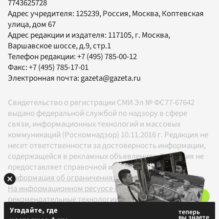
7743625728
Адрес учредителя: 125239, Россия, Москва, Коптевская
улица, дом 67
Адрес редакции и издателя:
117105
, г.
Москва
,
Варшавское шоссе, д.9, стр.1
Телефон редакции:
+7 (495) 785-00-12
Факс:
+7 (495) 785-17-01
Электронная почта:
gazeta@gazeta.ru
Свидетельство о регистрации СМИ Эл № ФС77-67642
выдано федеральной службой по надзору в сфере
связи, информационных технологий и массовых
коммуникаций (Роскомнадзор) 10.11.2016 г. Редакция не
несет ответственности за достоверность информации,
содержащейся в рекламных объявлениях. Редакция не
предоставляет справочной информации.
Информация об ограничениях
На информационном ресурсе применяются
рекомендательные технологии в соответствии с
Правилами
Угадайте, где