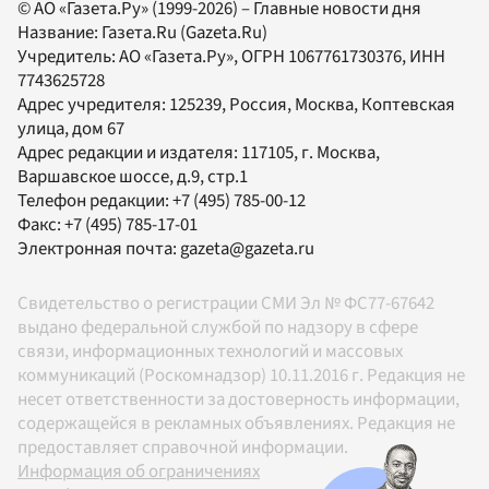
© АО «Газета.Ру» (1999-2026) – Главные новости дня
Название:
Газета.Ru
(Gazeta.Ru)
Учредитель:
АО «Газета.Ру»
, ОГРН 1067761730376, ИНН
7743625728
Адрес учредителя: 125239, Россия, Москва, Коптевская
улица, дом 67
Адрес редакции и издателя:
117105
, г.
Москва
,
Варшавское шоссе, д.9, стр.1
Телефон редакции:
+7 (495) 785-00-12
Факс:
+7 (495) 785-17-01
Электронная почта:
gazeta@gazeta.ru
Свидетельство о регистрации СМИ Эл № ФС77-67642
выдано федеральной службой по надзору в сфере
связи, информационных технологий и массовых
коммуникаций (Роскомнадзор) 10.11.2016 г. Редакция не
несет ответственности за достоверность информации,
содержащейся в рекламных объявлениях. Редакция не
предоставляет справочной информации.
Информация об ограничениях