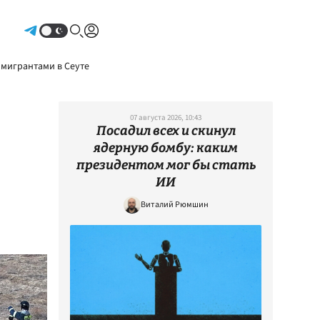
Авторизоваться
 мигрантами в Сеуте
07 августа 2026, 10:43
Посадил всех и скинул
ядерную бомбу: каким
президентом мог бы стать
ИИ
Виталий Рюмшин