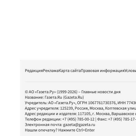
Редакция
Реклама
Карта сайта
Правовая информация
Услов
© АО «Газета.Ру» (1999-2026) – Главные новости дня
Название:
Газета.Ru
(Gazeta.Ru)
Учредитель:
АО «Газета.Ру»
, ОГРН 1067761730376, ИНН 7743
Адрес учредителя: 125239, Россия, Москва, Коптевская улиц
Адрес редакции и издателя:
117105
, г.
Москва
,
Варшавское шо
Телефон редакции:
+7 (495) 785-00-12
| Факс:
+7 (495) 785-17
Электронная почта:
gazeta@gazeta.ru
Нашли опечатку? Нажмите Ctrl+Enter