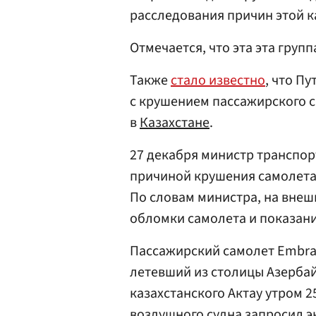
расследования причин этой к
Отмечается, что эта эта групп
Также
стало известно
, что П
с крушением пассажирского 
в
Казахстане
.
27 декабря министр транспо
причиной крушения самолета 
По словам министра, на внеш
обломки самолета и показани
Пассажирский самолет Embraer
летевший из столицы Азерб
казахстанского Актау утром 
воздушного судна запросил э