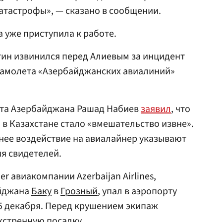
атастрофы», — сказано в сообщении.
а уже приступила к работе.
утин извинился перед Алиевым за инцидент
самолета «Азербайджанских авиалиний»
рта Азербайджана Рашад Набиев
заявил
, что
в Казахстане стало «вмешательство извне».
нее воздействие на авиалайнер указывают
я свидетелей.
 авиакомпании Azerbaijan Airlines,
айджана
Баку
в
Грозный
, упал в аэропорту
25 декабря. Перед крушением экипаж
кстренную посадку.