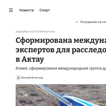
Новости
Спорт
Покушение на гл
28 декабря 2024 16:08
Политика
Сформирована междуна
экспертов для рассле
в Актау
Алиев: сформирована международная группа дл
Матвей Игнатьев