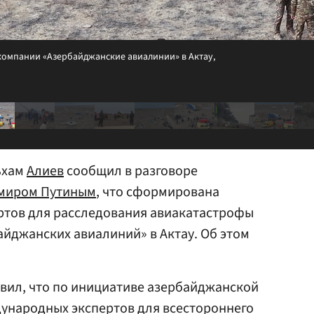
компании «Азербайджанские авиалинии» в Актау,
ьхам
Алиев
сообщил в разговоре
миром Путиным
, что сформирована
ртов для расследования авиакатастрофы
айджанских авиалиний» в Актау. Об этом
вил, что по инициативе азербайджанской
дународных экспертов для всестороннего