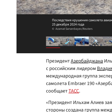
Последствия крушения самолета авиа
25 декабря 2024 года
Azamat Sarsenbayev/Reuters
Президент
Азербайджана
Ил
с российским лидером
Влади
международная группа экспе
самолета Embraer 190 «Азерб
сообщает
ТАСС
.
«Президент Ильхам Алиев зая
стороны создана группа меж