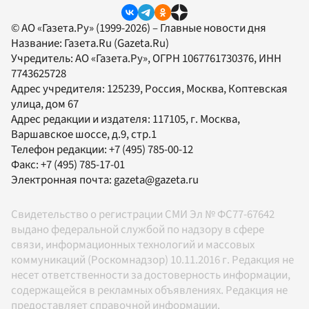
© АО «Газета.Ру» (1999-2026) – Главные новости дня
Название:
Газета.Ru
(Gazeta.Ru)
Учредитель:
АО «Газета.Ру»
, ОГРН 1067761730376, ИНН
7743625728
Адрес учредителя: 125239, Россия, Москва, Коптевская
улица, дом 67
Адрес редакции и издателя:
117105
, г.
Москва
,
Варшавское шоссе, д.9, стр.1
Телефон редакции:
+7 (495) 785-00-12
Факс:
+7 (495) 785-17-01
Электронная почта:
gazeta@gazeta.ru
Свидетельство о регистрации СМИ Эл № ФС77-67642
выдано федеральной службой по надзору в сфере
связи, информационных технологий и массовых
коммуникаций (Роскомнадзор) 10.11.2016 г. Редакция не
несет ответственности за достоверность информации,
содержащейся в рекламных объявлениях. Редакция не
предоставляет справочной информации.