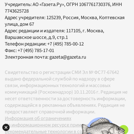
Учредитель:
АО «Газета.Ру»
, ОГРН 1067761730376, ИНН
7743625728
Адрес учредителя: 125239, Россия, Москва, Коптевская
улица, дом 67
Адрес редакции и издателя:
117105
, г.
Москва
,
Варшавское шоссе, д.9, стр.1
Телефон редакции:
+7 (495) 785-00-12
Факс:
+7 (495) 785-17-01
Электронная почта:
gazeta@gazeta.ru
Свидетельство о регистрации СМИ Эл № ФС77-67642
выдано федеральной службой по надзору в сфере
связи, информационных технологий и массовых
коммуникаций (Роскомнадзор) 10.11.2016 г. Редакция не
несет ответственности за достоверность информации,
содержащейся в рекламных объявлениях. Редакция не
предоставляет справочной информации.
Информация об ограничениях
На информационном ресурсе применяются
рекомендательные технологии в соответствии с