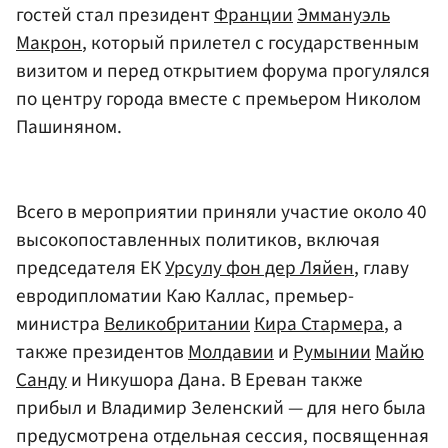
гостей стал президент
Франции
Эммануэль
Макрон
, который прилетел с государственным
визитом и перед открытием форума прогулялся
по центру города вместе с премьером Николом
Пашиняном.
Всего в мероприятии приняли участие около 40
высокопоставленных политиков, включая
председателя ЕК
Урсулу фон дер Ляйен
, главу
евродипломатии Каю Каллас, премьер-
министра
Великобритании
Кира Стармера
, а
также президентов
Молдавии
и
Румынии
Майю
Санду
и Никушора Дана. В Ереван также
прибыл и Владимир Зеленский — для него была
предусмотрена отдельная сессия, посвященная