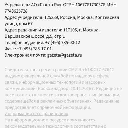
Учредитель:
АО «Газета.Ру»
, ОГРН 1067761730376, ИНН
7743625728
Адрес учредителя: 125239, Россия, Москва, Коптевская
улица, дом 67
Адрес редакции и издателя:
117105
, г.
Москва
,
Варшавское шоссе, д.9, стр.1
Телефон редакции:
+7 (495) 785-00-12
Факс:
+7 (495) 785-17-01
Электронная почта:
gazeta@gazeta.ru
Свидетельство о регистрации СМИ Эл № ФС77-67642
выдано федеральной службой по надзору в сфере
связи, информационных технологий и массовых
коммуникаций (Роскомнадзор) 10.11.2016 г. Редакция не
несет ответственности за достоверность информации,
содержащейся в рекламных объявлениях. Редакция не
предоставляет справочной информации.
Информация об ограничениях
На информационном ресурсе применяются
рекомендательные технологии в соответствии с