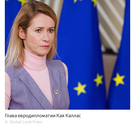
Глава евродипломатии Кая Каллас
Global Look Press