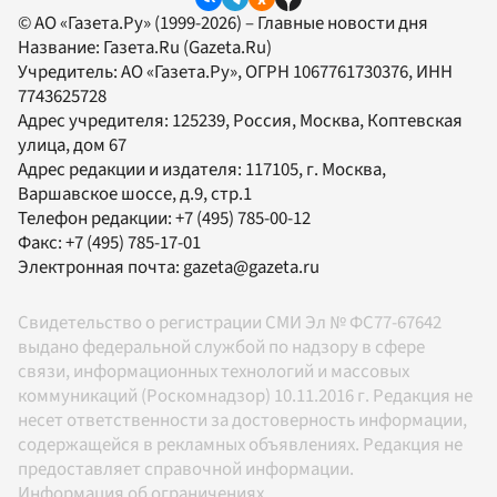
© АО «Газета.Ру» (1999-2026) – Главные новости дня
Название:
Газета.Ru
(Gazeta.Ru)
Учредитель:
АО «Газета.Ру»
, ОГРН 1067761730376, ИНН
7743625728
Адрес учредителя: 125239, Россия, Москва, Коптевская
улица, дом 67
Адрес редакции и издателя:
117105
, г.
Москва
,
Варшавское шоссе, д.9, стр.1
Телефон редакции:
+7 (495) 785-00-12
Факс:
+7 (495) 785-17-01
Электронная почта:
gazeta@gazeta.ru
Свидетельство о регистрации СМИ Эл № ФС77-67642
выдано федеральной службой по надзору в сфере
связи, информационных технологий и массовых
коммуникаций (Роскомнадзор) 10.11.2016 г. Редакция не
несет ответственности за достоверность информации,
содержащейся в рекламных объявлениях. Редакция не
предоставляет справочной информации.
Информация об ограничениях