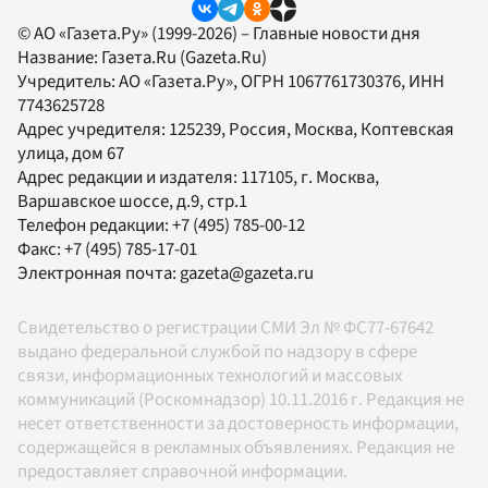
© АО «Газета.Ру» (1999-2026) – Главные новости дня
Название:
Газета.Ru
(Gazeta.Ru)
Учредитель:
АО «Газета.Ру»
, ОГРН 1067761730376, ИНН
7743625728
Адрес учредителя: 125239, Россия, Москва, Коптевская
улица, дом 67
Адрес редакции и издателя:
117105
, г.
Москва
,
Варшавское шоссе, д.9, стр.1
Телефон редакции:
+7 (495) 785-00-12
Факс:
+7 (495) 785-17-01
Электронная почта:
gazeta@gazeta.ru
Свидетельство о регистрации СМИ Эл № ФС77-67642
выдано федеральной службой по надзору в сфере
связи, информационных технологий и массовых
коммуникаций (Роскомнадзор) 10.11.2016 г. Редакция не
несет ответственности за достоверность информации,
содержащейся в рекламных объявлениях. Редакция не
предоставляет справочной информации.