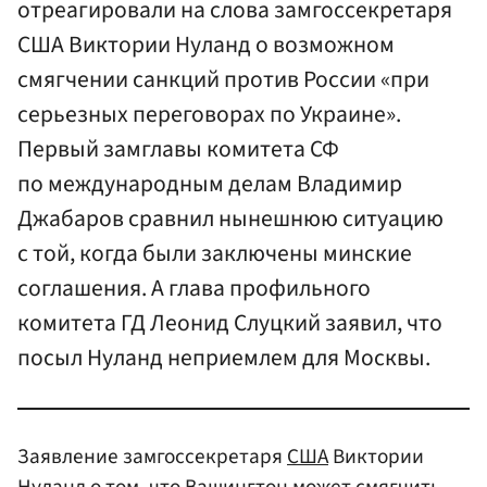
отреагировали на слова замгоссекретаря
США Виктории Нуланд о возможном
смягчении санкций против России «при
серьезных переговорах по Украине».
Первый замглавы комитета СФ
по международным делам Владимир
Джабаров сравнил нынешнюю ситуацию
с той, когда были заключены минские
соглашения. А глава профильного
комитета ГД Леонид Слуцкий заявил, что
посыл Нуланд неприемлем для Москвы.
Заявление замгоссекретаря
США
Виктории
Нуланд
о том, что
Вашингтон
может смягчить