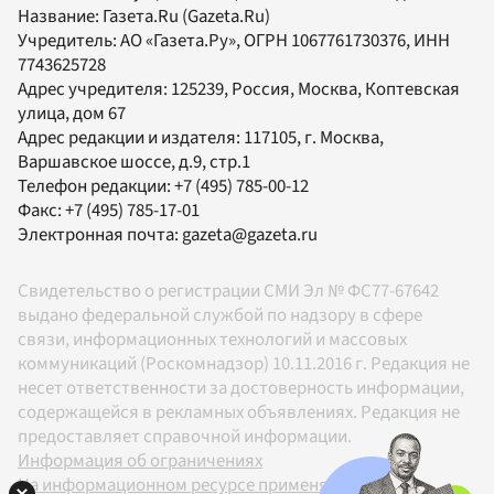
Название:
Газета.Ru
(Gazeta.Ru)
Учредитель:
АО «Газета.Ру»
, ОГРН 1067761730376, ИНН
7743625728
Адрес учредителя: 125239, Россия, Москва, Коптевская
улица, дом 67
Адрес редакции и издателя:
117105
, г.
Москва
,
Варшавское шоссе, д.9, стр.1
Телефон редакции:
+7 (495) 785-00-12
Факс:
+7 (495) 785-17-01
Электронная почта:
gazeta@gazeta.ru
Свидетельство о регистрации СМИ Эл № ФС77-67642
выдано федеральной службой по надзору в сфере
связи, информационных технологий и массовых
коммуникаций (Роскомнадзор) 10.11.2016 г. Редакция не
несет ответственности за достоверность информации,
содержащейся в рекламных объявлениях. Редакция не
предоставляет справочной информации.
Информация об ограничениях
На информационном ресурсе применяются