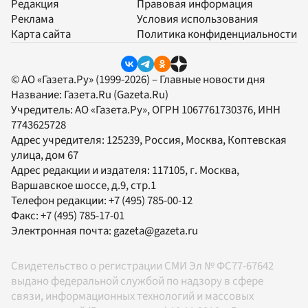
Редакция
Правовая информация
Реклама
Условия использования
Карта сайта
Политика конфиденциальности
© АО «Газета.Ру» (1999-2026) – Главные новости дня
Название:
Газета.Ru
(Gazeta.Ru)
Учредитель:
АО «Газета.Ру»
, ОГРН 1067761730376, ИНН
7743625728
Адрес учредителя: 125239, Россия, Москва, Коптевская
улица, дом 67
Адрес редакции и издателя:
117105
, г.
Москва
,
Варшавское шоссе, д.9, стр.1
Телефон редакции:
+7 (495) 785-00-12
Факс:
+7 (495) 785-17-01
Электронная почта:
gazeta@gazeta.ru
Свидетельство о регистрации СМИ Эл № ФС77-67642
выдано федеральной службой по надзору в сфере
связи, информационных технологий и массовых