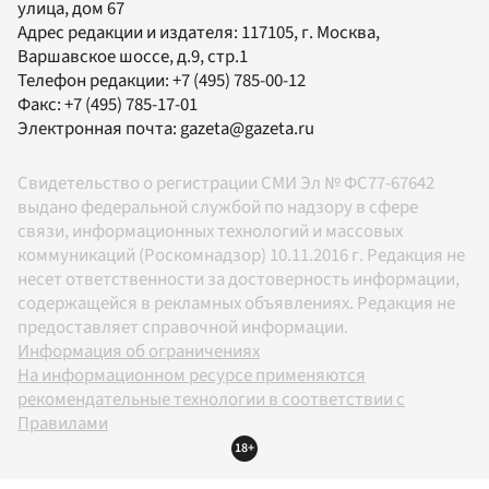
улица, дом 67
Адрес редакции и издателя:
117105
, г.
Москва
,
Варшавское шоссе, д.9, стр.1
Телефон редакции:
+7 (495) 785-00-12
Факс:
+7 (495) 785-17-01
Электронная почта:
gazeta@gazeta.ru
Свидетельство о регистрации СМИ Эл № ФС77-67642
выдано федеральной службой по надзору в сфере
связи, информационных технологий и массовых
коммуникаций (Роскомнадзор) 10.11.2016 г. Редакция не
несет ответственности за достоверность информации,
содержащейся в рекламных объявлениях. Редакция не
предоставляет справочной информации.
Информация об ограничениях
На информационном ресурсе применяются
рекомендательные технологии в соответствии с
Правилами
18+