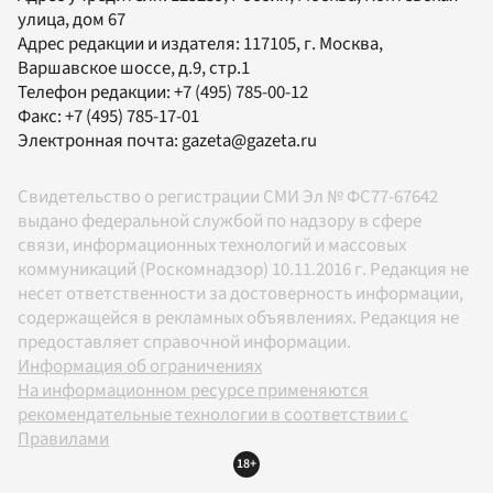
улица, дом 67
Адрес редакции и издателя:
117105
, г.
Москва
,
Варшавское шоссе, д.9, стр.1
Телефон редакции:
+7 (495) 785-00-12
Факс:
+7 (495) 785-17-01
Электронная почта:
gazeta@gazeta.ru
Свидетельство о регистрации СМИ Эл № ФС77-67642
выдано федеральной службой по надзору в сфере
связи, информационных технологий и массовых
коммуникаций (Роскомнадзор) 10.11.2016 г. Редакция не
несет ответственности за достоверность информации,
содержащейся в рекламных объявлениях. Редакция не
предоставляет справочной информации.
Информация об ограничениях
На информационном ресурсе применяются
рекомендательные технологии в соответствии с
Правилами
18+