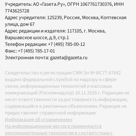
Учредитель:
АО «Газета.Ру»
, ОГРН 1067761730376, ИНН
7743625728
Адрес учредителя: 125239, Россия, Москва, Коптевская
улица, дом 67
Адрес редакции и издателя:
117105
, г.
Москва
,
Варшавское шоссе, д.9, стр.1
Телефон редакции:
+7 (495) 785-00-12
Факс:
+7 (495) 785-17-01
Электронная почта:
gazeta@gazeta.ru
Свидетельство о регистрации СМИ Эл № ФС77-67642
выдано федеральной службой по надзору в сфере
связи, информационных технологий и массовых
коммуникаций (Роскомнадзор) 10.11.2016 г. Редакция не
несет ответственности за достоверность информации,
содержащейся в рекламных объявлениях. Редакция не
предоставляет справочной информации.
Информация об ограничениях
На информационном ресурсе применяются
рекомендательные технологии в соответствии с