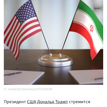
vchal/Shutterstock/FOTODOM
Президент
США
Дональд Трамп
стремится