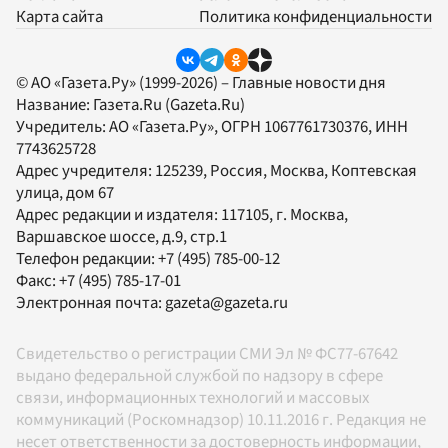
Карта сайта
Политика конфиденциальности
© АО «Газета.Ру» (1999-2026) – Главные новости дня
Название:
Газета.Ru
(Gazeta.Ru)
Учредитель:
АО «Газета.Ру»
, ОГРН 1067761730376, ИНН
7743625728
Адрес учредителя: 125239, Россия, Москва, Коптевская
улица, дом 67
Адрес редакции и издателя:
117105
, г.
Москва
,
Варшавское шоссе, д.9, стр.1
Телефон редакции:
+7 (495) 785-00-12
Факс:
+7 (495) 785-17-01
Электронная почта:
gazeta@gazeta.ru
Свидетельство о регистрации СМИ Эл № ФС77-67642
выдано федеральной службой по надзору в сфере
связи, информационных технологий и массовых
коммуникаций (Роскомнадзор) 10.11.2016 г. Редакция не
несет ответственности за достоверность информации,