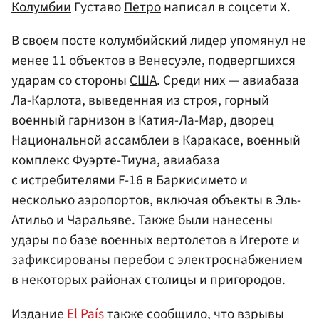
Колумбии
Густаво
Петро
написал в соцсети X.
В своем посте колумбийский лидер упомянул не
менее 11 объектов в Венесуэле, подвергшихся
ударам со стороны
США
. Среди них — авиабаза
Ла-Карлота, выведенная из строя, горный
военный гарнизон в Катия-Ла-Мар, дворец
Национальной ассамблеи в Каракасе, военный
комплекс Фуэрте-Тиуна, авиабаза
с истребителями F-16 в Баркисимето и
несколько аэропортов, включая объекты в Эль-
Атильо и Чаральяве. Также были нанесены
удары по базе военных вертолетов в Игероте и
зафиксированы перебои с электроснабжением
в некоторых районах столицы и пригородов.
Издание
El País
также сообщило, что взрывы