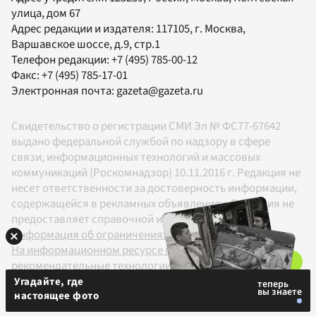
улица, дом 67
Адрес редакции и издателя:
117105
, г.
Москва
,
Варшавское шоссе, д.9, стр.1
Телефон редакции:
+7 (495) 785-00-12
Факс:
+7 (495) 785-17-01
Электронная почта:
gazeta@gazeta.ru
Свидетельство о регистрации СМИ Эл № ФС77-67642
выдано федеральной службой по надзору в сфере
связи, информационных технологий и массовых
коммуникаций (Роскомнадзор) 10.11.2016 г. Редакция не
несет ответственности за достоверность информации,
содержащейся в рекламных объявлениях. Редакция не
предоставляет справочной информации.
Информация об ограничениях
На информационном ресурсе применяются
рекомендательные технологии в соответствии с
Правилами
Угадайте, где
настоящее фото
18+