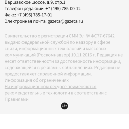
Варшавское шоссе, д.9, стр.1
Телефон редакции:
+7 (495) 785-00-12
Факс:
+7 (495) 785-17-01
Электронная почта:
gazeta@gazeta.ru
Свидетельство о регистрации СМИ Эл № ФС77-67642
выдано федеральной службой по надзору в сфере
связи, информационных технологий и массовых
коммуникаций (Роскомнадзор) 10.11.2016 г. Редакция не
несет ответственности за достоверность информации,
содержащейся в рекламных объявлениях. Редакция не
предоставляет справочной информации.
Информация об ограничениях
На информационном ресурсе применяются
рекомендательные технологии в соответствии с
Правилами
18+