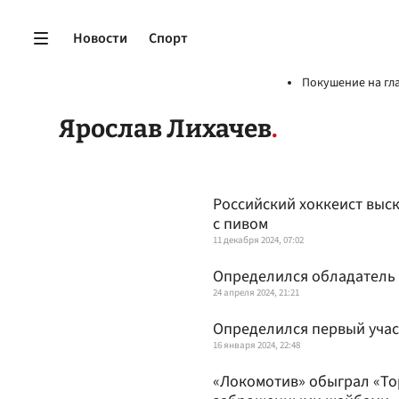
Новости
Спорт
Покушение на гл
Ярослав Лихачев
Российский хоккеист выск
с пивом
11 декабря 2024, 07:02
Определился обладатель 
24 апреля 2024, 21:21
Определился первый уча
16 января 2024, 22:48
«Локомотив» обыграл «То