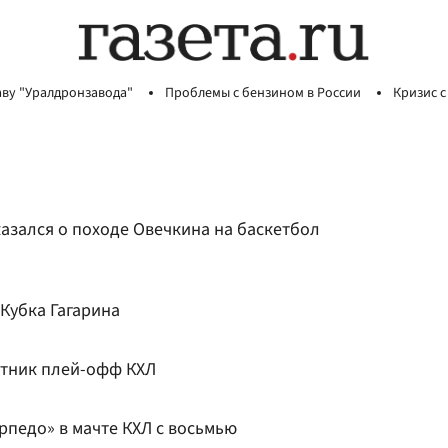
аву "Уралдронзавода"
Проблемы с бензином в России
Кризис с
азался о походе Овечкина на баскетбол
Кубка Гагарина
стник плей-офф КХЛ
рпедо» в мачте КХЛ с восьмью