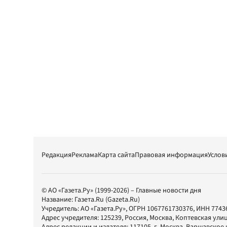
Редакция
Реклама
Карта сайта
Правовая информация
Услов
© АО «Газета.Ру» (1999-2026) – Главные новости дня
Название:
Газета.Ru
(Gazeta.Ru)
Учредитель:
АО «Газета.Ру»
, ОГРН 1067761730376, ИНН 7743
Адрес учредителя: 125239, Россия, Москва, Коптевская улиц
Адрес редакции и издателя:
117105
, г.
Москва
,
Варшавское шо