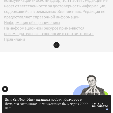
коммуникаций (Роскомнадзор) 10.11.2016 г. Редакция не
несет ответственности за достоверность информации,
содержащейся в рекламных объявлениях. Редакция не
предоставляет справочной информации.
Информация об ограничениях
На информационном ресурсе применяются
рекомендательные технологии в соответствии с
Правилами
18+
Если бы Илон Маск тратил по 1 млн долларов в
день, его состояние не закончилось бы и через 2000
лет