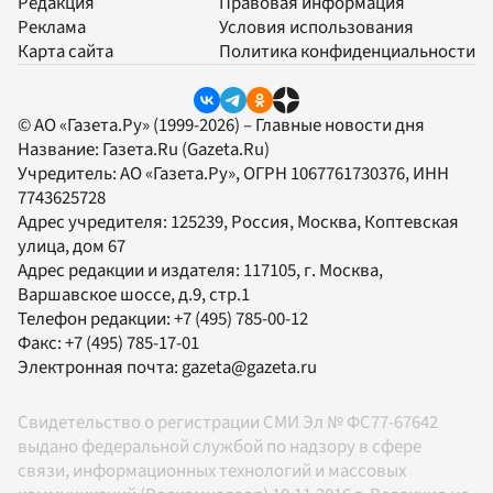
Редакция
Правовая информация
Реклама
Условия использования
Карта сайта
Политика конфиденциальности
© АО «Газета.Ру» (1999-2026) – Главные новости дня
Название:
Газета.Ru
(Gazeta.Ru)
Учредитель:
АО «Газета.Ру»
, ОГРН 1067761730376, ИНН
7743625728
Адрес учредителя: 125239, Россия, Москва, Коптевская
улица, дом 67
Адрес редакции и издателя:
117105
, г.
Москва
,
Варшавское шоссе, д.9, стр.1
Телефон редакции:
+7 (495) 785-00-12
Факс:
+7 (495) 785-17-01
Электронная почта:
gazeta@gazeta.ru
Свидетельство о регистрации СМИ Эл № ФС77-67642
выдано федеральной службой по надзору в сфере
связи, информационных технологий и массовых