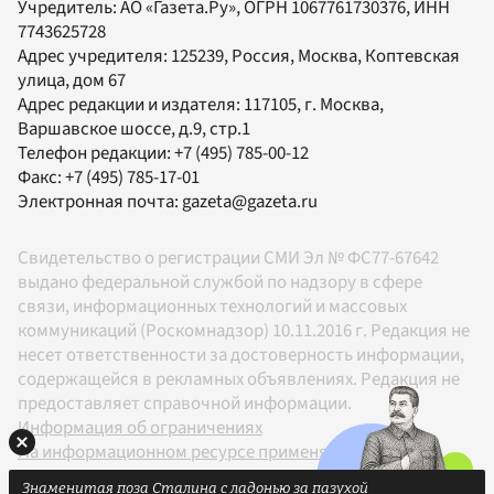
Учредитель:
АО «Газета.Ру»
, ОГРН 1067761730376, ИНН
7743625728
Адрес учредителя: 125239, Россия, Москва, Коптевская
улица, дом 67
Адрес редакции и издателя:
117105
, г.
Москва
,
Варшавское шоссе, д.9, стр.1
Телефон редакции:
+7 (495) 785-00-12
Факс:
+7 (495) 785-17-01
Электронная почта:
gazeta@gazeta.ru
Свидетельство о регистрации СМИ Эл № ФС77-67642
выдано федеральной службой по надзору в сфере
связи, информационных технологий и массовых
коммуникаций (Роскомнадзор) 10.11.2016 г. Редакция не
несет ответственности за достоверность информации,
содержащейся в рекламных объявлениях. Редакция не
предоставляет справочной информации.
Информация об ограничениях
На информационном ресурсе применяются
рекомендательные технологии в соответствии с
Знаменитая поза Сталина с ладонью за пазухой