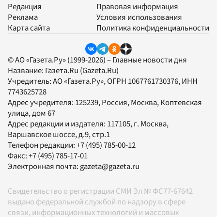
Редакция
Правовая информация
Реклама
Условия использования
Карта сайта
Политика конфиденциальности
© АО «Газета.Ру» (1999-2026) – Главные новости дня
Название:
Газета.Ru
(Gazeta.Ru)
Учредитель:
АО «Газета.Ру»
, ОГРН 1067761730376, ИНН
7743625728
Адрес учредителя: 125239, Россия, Москва, Коптевская
улица, дом 67
Адрес редакции и издателя:
117105
, г.
Москва
,
Варшавское шоссе, д.9, стр.1
Телефон редакции:
+7 (495) 785-00-12
Факс:
+7 (495) 785-17-01
Электронная почта:
gazeta@gazeta.ru
Свидетельство о регистрации СМИ Эл № ФС77-67642
выдано федеральной службой по надзору в сфере
связи, информационных технологий и массовых