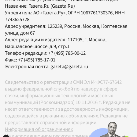
Название:
Газета.Ru
(Gazeta.Ru)
Учредитель:
АО «Газета.Ру»
, ОГРН 1067761730376, ИНН
7743625728
Адрес учредителя: 125239, Россия, Москва, Коптевская
улица, дом 67
Адрес редакции и издателя:
117105
, г.
Москва
,
Варшавское шоссе, д.9, стр.1
Телефон редакции:
+7 (495) 785-00-12
Факс:
+7 (495) 785-17-01
Электронная почта:
gazeta@gazeta.ru
Свидетельство о регистрации СМИ Эл № ФС77-67642
выдано федеральной службой по надзору в сфере
связи, информационных технологий и массовых
коммуникаций (Роскомнадзор) 10.11.2016 г. Редакция не
несет ответственности за достоверность информации,
содержащейся в рекламных объявлениях. Редакция не
предоставляет справочной информации.
Информация об ограничениях
На информационном ресурсе применяются