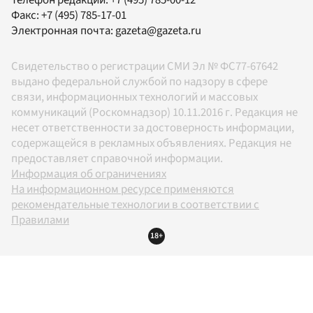
Факс:
+7 (495) 785-17-01
Электронная почта:
gazeta@gazeta.ru
Свидетельство о регистрации СМИ Эл № ФС77-67642
выдано федеральной службой по надзору в сфере
связи, информационных технологий и массовых
коммуникаций (Роскомнадзор) 10.11.2016 г. Редакция не
несет ответственности за достоверность информации,
содержащейся в рекламных объявлениях. Редакция не
предоставляет справочной информации.
Информация об ограничениях
На информационном ресурсе применяются
рекомендательные технологии в соответствии с
Правилами
18+