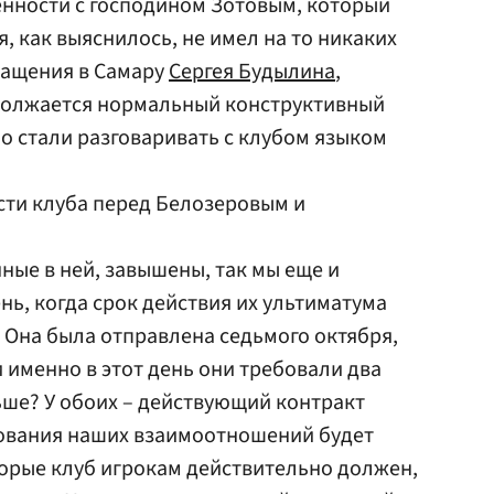
нности с господином Зотовым, который
я, как выяснилось, не имел на то никаких
ращения в Самару
Сергея Будылина
,
одолжается нормальный конструктивный
но стали разговаривать с клубом языком
сти клуба перед Белозеровым и
нные в ней, завышены, так мы еще и
нь, когда срок действия их ультиматума
— Она была отправлена седьмого октября,
 именно в этот день они требовали два
ше? У обоих – действующий контракт
рования наших взаимоотношений будет
торые клуб игрокам действительно должен,