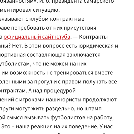
язанностям». И. о. президента самарского
ментировал ситуацию.
вязывают с клубом контрактные
раве потребовать от них присутствия
ва
официальный сайт клуба
. — Контракты
ны? Нет. В этом вопросе есть юридическая и
портивная составляющая заключается
тболистам, что не можем на них
 им возможность не тренироваться вместе
оленными за прогул и с правом получать все
нтрактам. А над процедурой
шений с игроками наши юристы продолжают
супруги могут жить раздельно, но штамп
кой смысл вызывать футболистов на работу,
 Это – наша реакция на их поведение. У нас