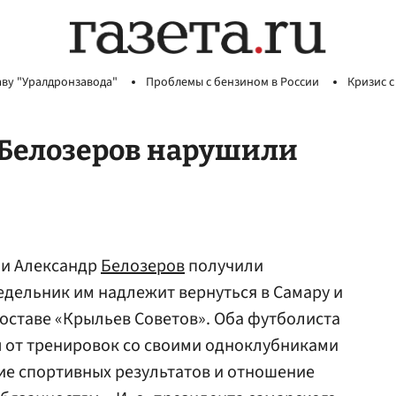
аву "Уралдронзавода"
Проблемы с бензином в России
Кризис с
 Белозеров нарушили
и Александр
Белозеров
получили
недельник им надлежит вернуться в Самару и
составе «Крыльев Советов». Оба футболиста
ы от тренировок со своими одноклубниками
ие спортивных результатов и отношение