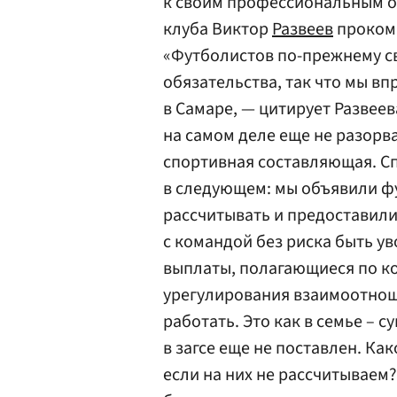
к своим профессиональным об
клуба Виктор
Развеев
проком
«Футболистов по-прежнему с
обязательства, так что мы вп
в Самаре, — цитирует Развее
на самом деле еще не разорва
спортивная составляющая. С
в следующем: мы объявили фу
рассчитывать и предоставили
с командой без риска быть ув
выплаты, полагающиеся по ко
урегулирования взаимоотно
работать. Это как в семье – 
в загсе еще не поставлен. Ка
если на них не рассчитываем?