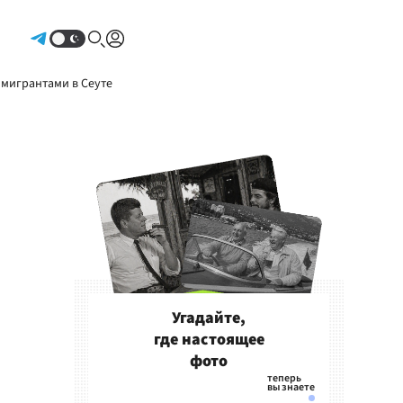
Авторизоваться
 мигрантами в Сеуте
Угадайте,
где настоящее
фото