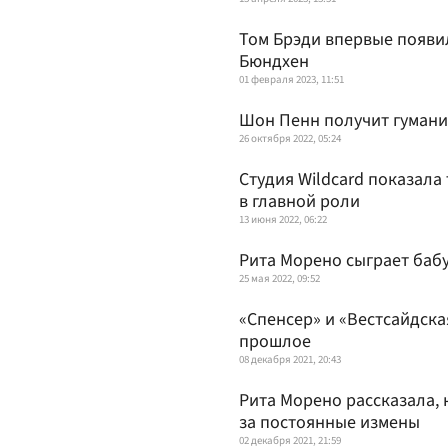
Том Брэди впервые появи
Бюндхен
01 февраля 2023, 11:51
Шон Пенн получит гумани
26 октября 2022, 05:24
Студия Wildcard показала
в главной роли
13 июня 2022, 06:22
Рита Морено сыграет баб
25 мая 2022, 09:52
«Спенсер» и «Вестсайдска
прошлое
08 декабря 2021, 20:43
Рита Морено рассказала,
за постоянные измены
02 декабря 2021, 21:59