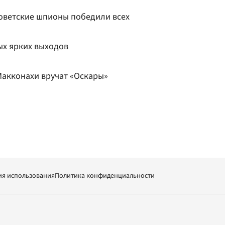
советские шпионы победили всех
мых ярких выходов
Макконахи вручат «Оскары»
ия использования
Политика конфиденциальности