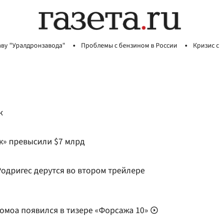
аву "Уралдронзавода"
Проблемы с бензином в России
Кризис с
к
» превысили $7 млрд
одригес дерутся во втором трейлере
моа появился в тизере «Форсажа 10»