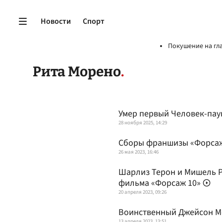
Новости
Спорт
Покушение на гл
Рита Морено
Умер первый Человек-пау
28 ноября 2025, 14:29
Сборы франшизы «Форсаж
26 мая 2023, 16:46
Шарлиз Терон и Мишель Р
фильма «Форсаж 10»
20 апреля 2023, 09:26
Воинственный Джейсон Мо
13 апреля 2023, 13:51